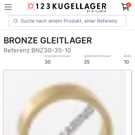
0
BRONZE GLEITLAGER
Referenz BNZ30-35-10
Innendurchmesser
Außendurchmesser
Dicke
30
35
10