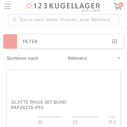
Loading...
0
FILTER
Sortieren nach
Relevanz
GLATTE RINGE MIT BUND
PAF20215-P10
Innendurchmesser
Außendurchmesser
Dicke
20
23
21.5