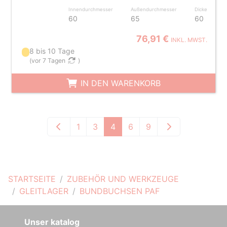
Innendurchmesser
Außendurchmesser
Dicke
60
65
60
76,91 €
INKL. MWST.
8 bis 10 Tage
(
vor 7 Tagen
)
IN DEN WARENKORB
1
3
4
6
9
STARTSEITE
ZUBEHÖR UND WERKZEUGE
GLEITLAGER
BUNDBUCHSEN PAF
Unser katalog