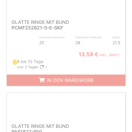
GLATTE RINGE MIT BUND
PCMF252821-5-E-SKF
Innendurchmesser
Außendurchmesser
Dicke
25
28
21.5
13,58 €
INKL. MWST.
8 bis 10 Tage
(
vor 3 Tagen
)
IN DEN WARENKORB
GLATTE RINGE MIT BUND
PAF1822-P10