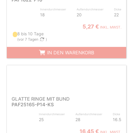
Innendurchmesser
Außendurchmesser
Dicke
18
20
22
5,27 €
INKL. MWST.
8 bis 10 Tage
(
vor 7 Tagen
)
IN DEN WARENKORB
GLATTE RINGE MIT BUND
PAF25165-P14-KS
Innendurchmesser
Außendurchmesser
Dicke
25
28
16.5
16,45 €
INKL. MWST.