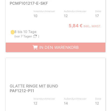
PCMF101217-E-SKF
Innendurchmesser
Außendurchmesser
Dicke
10
12
17
5,84 €
INKL. MWST.
8 bis 10 Tage
(
vor 7 Tagen
)
IN DEN WARENKORB
GLATTE RINGE MIT BUND
PAF1212-P11
Innendurchmesser
Außendurchmesser
Dicke
12
14
12