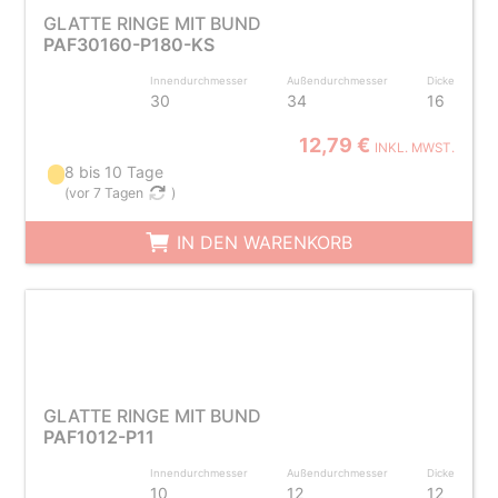
GLATTE RINGE MIT BUND
PAF30160-P180-KS
Innendurchmesser
Außendurchmesser
Dicke
30
34
16
12,79 €
INKL. MWST.
8 bis 10 Tage
(
vor 7 Tagen
)
IN DEN WARENKORB
GLATTE RINGE MIT BUND
PAF1012-P11
Innendurchmesser
Außendurchmesser
Dicke
10
12
12