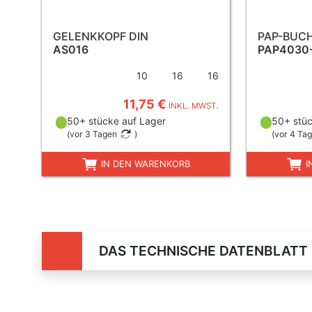
GELENKKOPF DIN
PAP-BUC
AS016
PAP4030
10
16
16
11,75 €
INKL. MWST.
50+ stücke auf Lager
50+ stüc
(
vor 3 Tagen
)
(
vor 4 Ta
IN DEN WARENKORB
I
DAS TECHNISCHE DATENBLATT