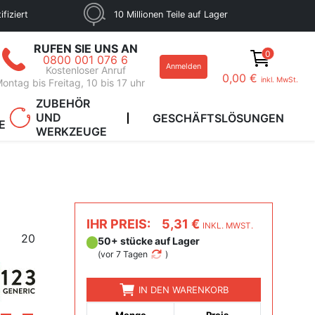
fiziert
10 Millionen Teile auf Lager
RUFEN SIE UNS AN
0
0800 001 076 6
Anmelden
Kostenloser Anruf
0,00 €
inkl. MwSt.
ontag bis Freitag, 10 bis 17 uhr
ZUBEHÖR
UND
GESCHÄFTSLÖSUNGEN
E
WERKZEUGE
IHR PREIS:
5,31 €
INKL. MWST.
20
50+ stücke auf Lager
(
vor 7 Tagen
)
IN DEN WARENKORB