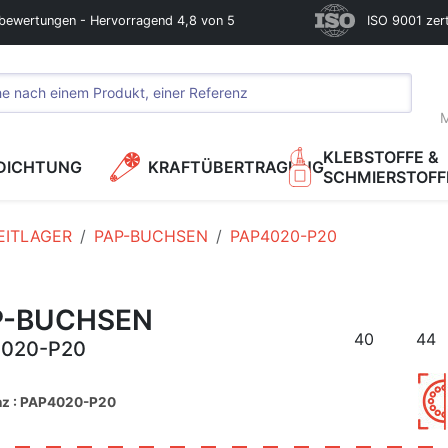
bewertungen - Hervorragend 4,8 von 5
ISO 9001 zerti
M
KLEBSTOFFE &
DICHTUNG
KRAFTÜBERTRAGUNG
SCHMIERSTOFF
EITLAGER
PAP-BUCHSEN
PAP4020-P20
P-BUCHSEN
40
44
020-P20
nz : PAP4020-P20