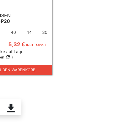
HSEN
-P20
40
44
30
5,32 €
INKL. MWST.
ke auf Lager
gen
)
N DEN WARENKORB