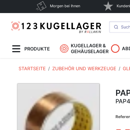
Morgen bei Ihnen
Kunden
KUGELLAGER &
AB
PRODUKTE
GEHÄUSELAGER
STARTSEITE
ZUBEHÖR UND WERKZEUGE
GL
PA
PAP4
Refere