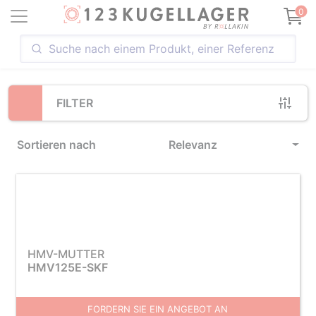
Loading...
0
FILTER
Sortieren nach
Relevanz
HMV-MUTTER
HMV125E-SKF
FORDERN SIE EIN ANGEBOT AN