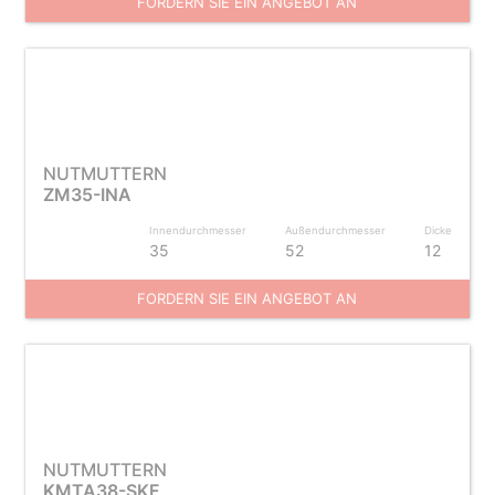
FORDERN SIE EIN ANGEBOT AN
NUTMUTTERN
ZM35-INA
Innendurchmesser
Außendurchmesser
Dicke
35
52
12
FORDERN SIE EIN ANGEBOT AN
NUTMUTTERN
KMTA38-SKF