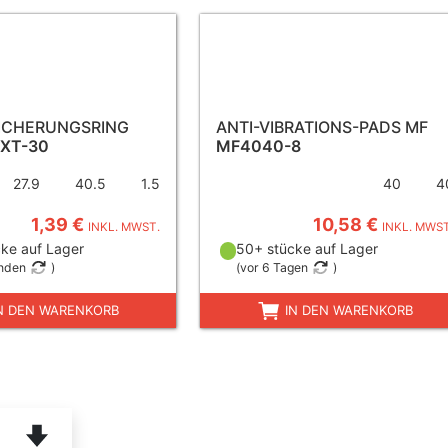
ICHERUNGSRING
ANTI-VIBRATIONS-PADS MF
EXT-30
MF4040-8
27.9
40.5
1.5
40
4
1,39 €
10,58 €
INKL. MWST.
INKL. MWST
ke auf Lager
50+ stücke auf Lager
unden
)
(
vor 6 Tagen
)
N DEN WARENKORB
IN DEN WARENKORB