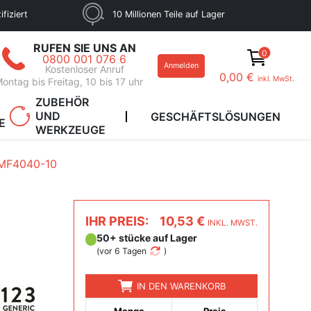
fiziert
10 Millionen Teile auf Lager
RUFEN SIE UNS AN
0
0800 001 076 6
Anmelden
Kostenloser Anruf
0,00 €
inkl. MwSt.
ontag bis Freitag, 10 bis 17 uhr
ZUBEHÖR
UND
GESCHÄFTSLÖSUNGEN
E
WERKZEUGE
MF4040-10
IHR PREIS:
10,53 €
INKL. MWST.
50+ stücke auf Lager
(
vor 6 Tagen
)
IN DEN WARENKORB