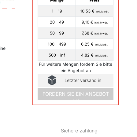
Menge
Preis
1 - 19
10,53 €
inkl. MwSt.
20 - 49
9,10 €
inkl. MwSt.
50 - 99
7,68 €
inkl. MwSt.
100 - 499
6,25 €
inkl. MwSt.
ine
500 - inf
4,82 €
inkl. MwSt.
Für weitere Mengen fordern Sie bitte
ein Angebot an
Letzter versand in
FORDERN SIE EIN ANGEBOT
AN
Sichere zahlung