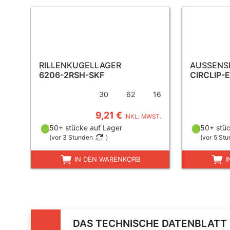
RILLENKUGELLAGER
AUSSENS
6206-2RSH-SKF
CIRCLIP-
30
62
16
9,21 €
INKL. MWST.
50+ stücke auf Lager
50+ stüc
(
vor 3 Stunden
)
(
vor 5 St
IN DEN WARENKORB
I
DAS TECHNISCHE DATENBLATT