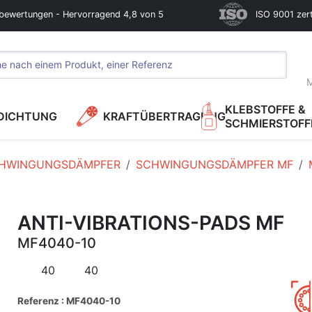
bewertungen - Hervorragend 4,8 von 5
ISO 9001 zerti
M
KLEBSTOFFE &
DICHTUNG
KRAFTÜBERTRAGUNG
SCHMIERSTOFF
HWINGUNGSDÄMPFER
SCHWINGUNGSDÄMPFER MF
ANTI-VIBRATIONS-PADS MF
MF4040-10
40
40
Referenz : MF4040-10