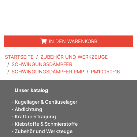
IN DEN WARENKORB
STARTSEITE
ZUBEHÖR UND WERKZEUGE
SCHWINGUNGSDÄMPFER
SCHWINGUNGSDÄMPFER PMP
PM10050-16
Unser katalog
Kugellager & Gehäuselager
Abdichtung
Kraftübertragung
Klebstoffe & Schmierstoffe
Zubehör und Werkzeuge