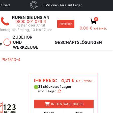
fiziert
10 Millionen Teile auf Lager
RUFEN SIE UNS AN
0
0800 001 076 6
Anmelden
Kostenloser Anruf
0,00 €
inkl. MwSt.
ontag bis Freitag, 10 bis 17 uhr
ZUBEHÖR
UND
GESCHÄFTSLÖSUNGEN
E
WERKZEUGE
PM1510-4
IHR PREIS:
4,21 €
INKL. MWST.
31 stücke auf Lager
(
vor 6 Tagen
)
IN DEN WARENKORB