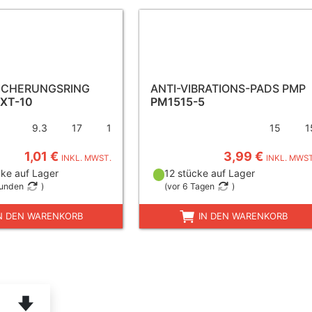
ICHERUNGSRING
ANTI-VIBRATIONS-PADS PMP
EXT-10
PM1515-5
9.3
17
1
15
1
1,01 €
3,99 €
INKL. MWST.
INKL. MWST
ke auf Lager
12 stücke auf Lager
tunden
)
(
vor 6 Tagen
)
N DEN WARENKORB
IN DEN WARENKORB