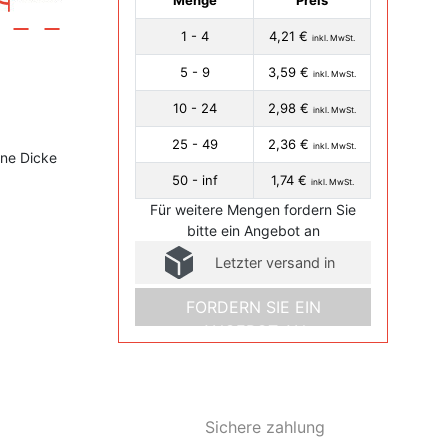
Menge
Preis
1 - 4
4,21 €
inkl. MwSt.
5 - 9
3,59 €
inkl. MwSt.
10 - 24
2,98 €
inkl. MwSt.
25 - 49
2,36 €
inkl. MwSt.
ne Dicke
50 - inf
1,74 €
inkl. MwSt.
Für weitere Mengen fordern Sie
bitte ein Angebot an
Letzter versand in
FORDERN SIE EIN
ANGEBOT AN
Sichere zahlung