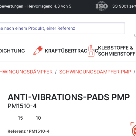
bewertungen - Hervorragend 4,8 von 5
ISO 9001 zerti
M
KLEBSTOFFE &
DICHTUNG
KRAFTÜBERTRAGUNG
SCHMIERSTOFF
HWINGUNGSDÄMPFER
SCHWINGUNGSDÄMPFER PMP
ANTI-VIBRATIONS-PADS PMP
PM1510-4
15
10
Referenz : PM1510-4