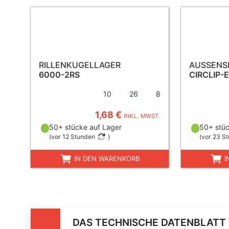
RILLENKUGELLAGER
AUSSENS
6000-2RS
CIRCLIP-
10
26
8
1,68 €
INKL. MWST.
50+ stücke auf Lager
50+ stüc
(
vor 12 Stunden
)
(
vor 23 S
IN DEN WARENKORB
I
DAS TECHNISCHE DATENBLATT