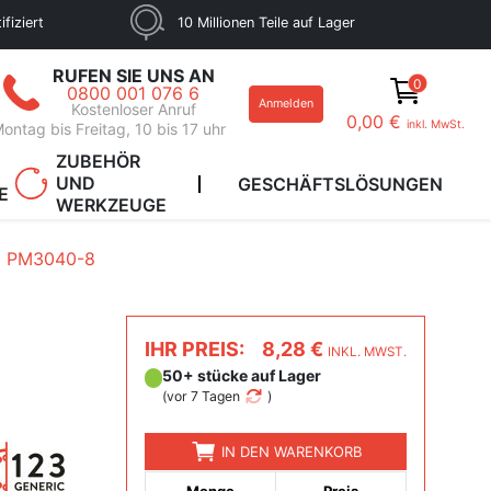
fiziert
10 Millionen Teile auf Lager
RUFEN SIE UNS AN
0
0800 001 076 6
Anmelden
Kostenloser Anruf
0,00 €
inkl. MwSt.
ontag bis Freitag, 10 bis 17 uhr
ZUBEHÖR
UND
GESCHÄFTSLÖSUNGEN
E
WERKZEUGE
PM3040-8
IHR PREIS:
8,28 €
INKL. MWST.
50+ stücke auf Lager
(
vor 7 Tagen
)
IN DEN WARENKORB