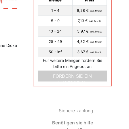
Menge
Preis
1 - 4
8,28 €
inkl. MwSt.
5 - 9
7,13 €
inkl. MwSt.
10 - 24
5,97 €
inkl. MwSt.
25 - 49
4,82 €
inkl. MwSt.
ine Dicke
50 - inf
3,67 €
inkl. MwSt.
Für weitere Mengen fordern Sie
bitte ein Angebot an
FORDERN SIE EIN
ANGEBOT AN
Sichere zahlung
Benötigen sie hilfe