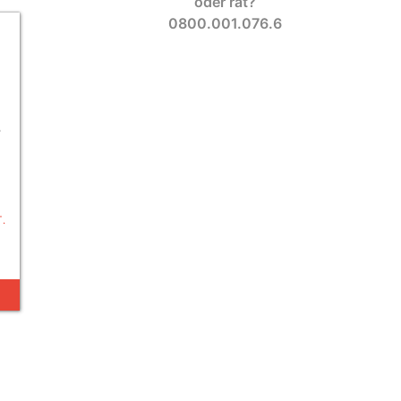
oder rat?
0800.001.076.6
-
.