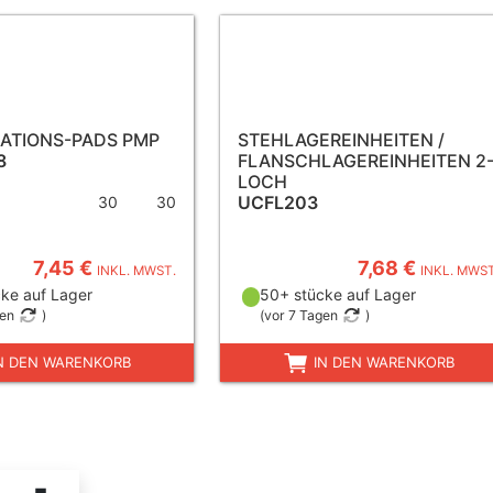
RATIONS-PADS PMP
STEHLAGEREINHEITEN /
8
FLANSCHLAGEREINHEITEN 2
LOCH
UCFL203
30
30
7,45 €
7,68 €
INKL. MWST.
INKL. MWST
ke auf Lager
50+ stücke auf Lager
gen
)
(
vor 7 Tagen
)
N DEN WARENKORB
IN DEN WARENKORB