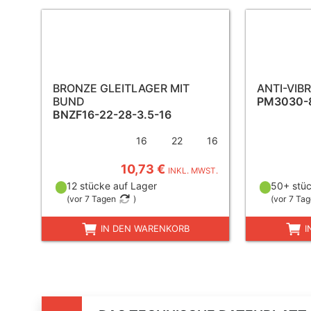
BRONZE GLEITLAGER MIT
ANTI-VIB
BUND
PM3030-
BNZF16-22-28-3.5-16
16
22
16
10,73 €
INKL. MWST.
12 stücke auf Lager
50+ stüc
(
vor 7 Tagen
)
(
vor 7 Ta
IN DEN WARENKORB
I