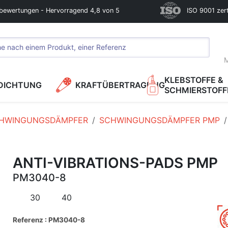
bewertungen - Hervorragend 4,8 von 5
ISO 9001 zerti
M
KLEBSTOFFE &
DICHTUNG
KRAFTÜBERTRAGUNG
SCHMIERSTOFF
HWINGUNGSDÄMPFER
SCHWINGUNGSDÄMPFER PMP
ANTI-VIBRATIONS-PADS PMP
PM3040-8
30
40
Referenz : PM3040-8