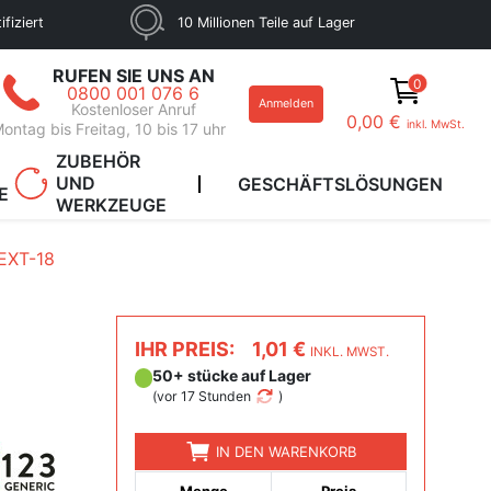
fiziert
10 Millionen Teile auf Lager
RUFEN SIE UNS AN
0
0800 001 076 6
Anmelden
Kostenloser Anruf
0,00 €
inkl. MwSt.
ontag bis Freitag, 10 bis 17 uhr
ZUBEHÖR
UND
GESCHÄFTSLÖSUNGEN
E
WERKZEUGE
EXT-18
IHR PREIS:
1,01 €
INKL. MWST.
50+ stücke auf Lager
(
vor 17 Stunden
)
IN DEN WARENKORB