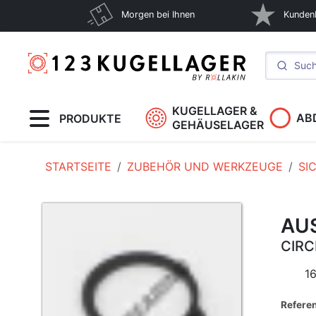
Morgen bei Ihnen
Kunden
KUGELLAGER &
AB
PRODUKTE
GEHÄUSELAGER
STARTSEITE
ZUBEHÖR UND WERKZEUGE
SI
AU
CIRC
16
Refere