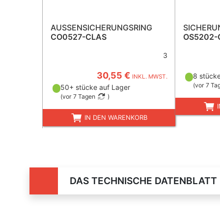
AUSSENSICHERUNGSRING
SICHERU
CO0527-CLAS
OS5202-
3
30,55 €
8 stücke
INKL. MWST.
(
vor 7 Ta
50+ stücke auf Lager
(
vor 7 Tagen
)
I
IN DEN WARENKORB
DAS TECHNISCHE DATENBLATT