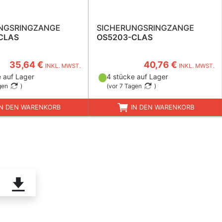
NGSRINGZANGE
SICHERUNGSRINGZANGE
CLAS
OS5203-CLAS
35,64 €
40,76 €
INKL. MWST.
INKL. MWST.
 auf Lager
4 stücke auf Lager
gen
)
(
vor 7 Tagen
)
N DEN WARENKORB
IN DEN WARENKORB