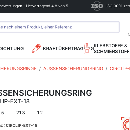
bewertungen - Hervorragend 4,8 von 5
ISO 9001 zerti
M
KLEBSTOFFE &
DICHTUNG
KRAFTÜBERTRAGUNG
SCHMIERSTOFF
CHERUNGSRINGE
AUSSENSICHERUNGSRING
CIRCLIP-
SSENSICHERUNGSRING
LIP-EXT-18
.5
21.3
1.2
nz : CIRCLIP-EXT-18