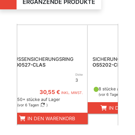
ERGÄNZENDE PRODUKTE
AUSSENSICHERUNGSRING
SICHERUNGSRIN
CO0527-CLAS
OS5202-CLAS
Dicke
3
35,6
8 stücke auf Lage
30,55 €
INKL. MWST.
(
vor 6 Tagen
)
50+ stücke auf Lager
(
vor 6 Tagen
)
IN DEN W
IN DEN WARENKORB