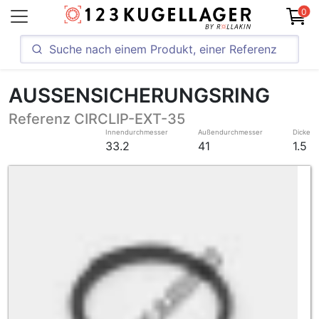
0
AUSSENSICHERUNGSRING
Referenz CIRCLIP-EXT-35
Innendurchmesser
Außendurchmesser
Dicke
33.2
41
1.5