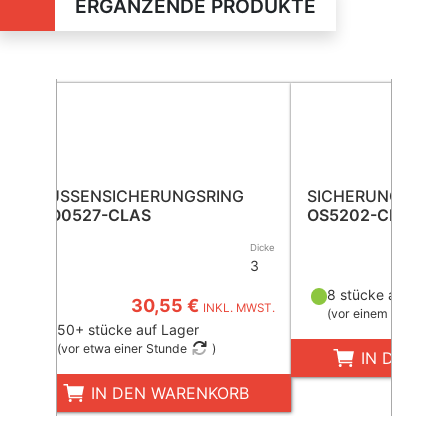
ERGÄNZENDE PRODUKTE
AUSSENSICHERUNGSRING
SICHERUNGSRIN
CO0527-CLAS
OS5202-CLAS
Dicke
3
35,6
8 stücke auf Lage
30,55 €
INKL. MWST.
(
vor einem Tag
)
50+ stücke auf Lager
(
vor etwa einer Stunde
)
IN DEN W
IN DEN WARENKORB