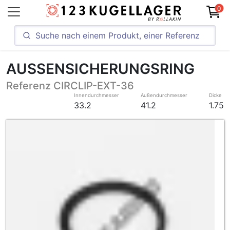
0
AUSSENSICHERUNGSRING
Referenz CIRCLIP-EXT-36
Innendurchmesser
Außendurchmesser
Dicke
33.2
41.2
1.75