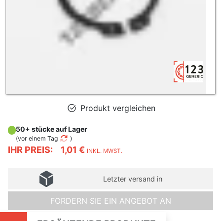
Produkt vergleichen
50+ stücke auf Lager
(
vor einem Tag
)
IHR PREIS:
1,01 €
INKL. MWST.
Letzter versand in
FORDERN SIE EIN ANGEBOT AN