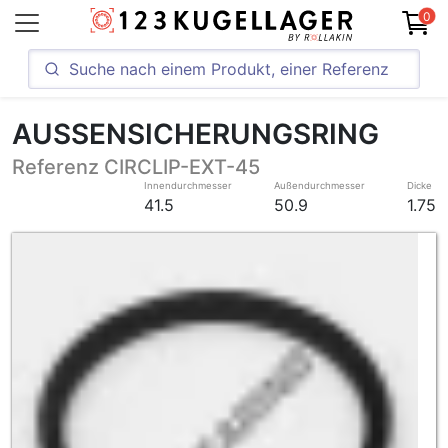
0
AUSSENSICHERUNGSRING
Referenz CIRCLIP-EXT-45
Innendurchmesser
Außendurchmesser
Dicke
41.5
50.9
1.75