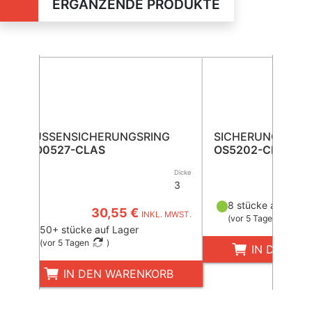
ERGÄNZENDE PRODUKTE
AUSSENSICHERUNGSRING
SICHERUNGSRIN
CO0527-CLAS
OS5202-CLAS
Dicke
3
35,6
8 stücke auf Lage
30,55 €
INKL. MWST.
(
vor 5 Tagen
)
50+ stücke auf Lager
(
vor 5 Tagen
)
IN DEN W
IN DEN WARENKORB