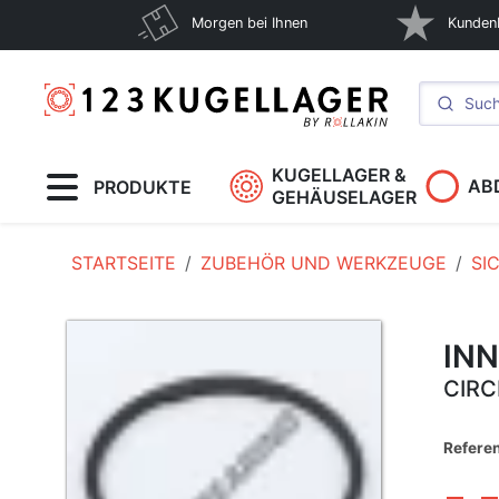
Morgen bei Ihnen
Kunden
KUGELLAGER &
AB
PRODUKTE
GEHÄUSELAGER
STARTSEITE
ZUBEHÖR UND WERKZEUGE
SI
IN
CIRC
Referen