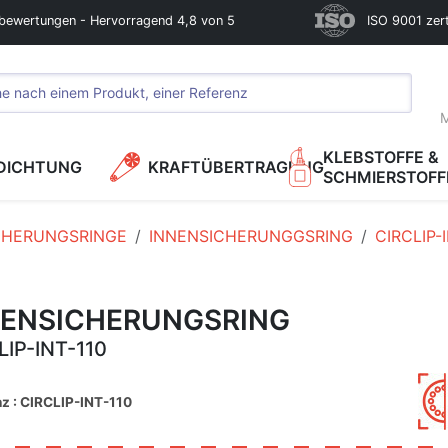
bewertungen - Hervorragend 4,8 von 5
ISO 9001 zerti
M
KLEBSTOFFE &
DICHTUNG
KRAFTÜBERTRAGUNG
SCHMIERSTOFF
CHERUNGSRINGE
INNENSICHERUNGGSRING
CIRCLIP-
NENSICHERUNGSRING
LIP-INT-110
z : CIRCLIP-INT-110