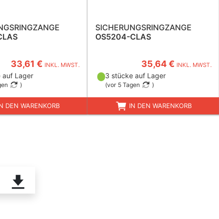
NGSRINGZANGE
SICHERUNGSRINGZANGE
CLAS
OS5204-CLAS
33,61 €
35,64 €
INKL. MWST.
INKL. MWST.
 auf Lager
3 stücke auf Lager
gen
)
(
vor 5 Tagen
)
N DEN WARENKORB
IN DEN WARENKORB