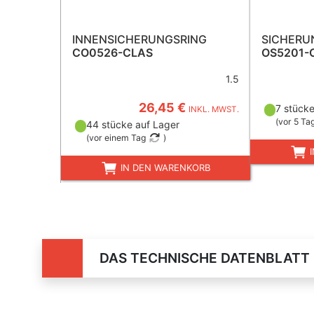
INNENSICHERUNGSRING
SICHERU
CO0526-CLAS
OS5201-
1.5
26,45 €
7 stücke
INKL. MWST.
(
vor 5 Ta
44 stücke auf Lager
(
vor einem Tag
)
I
IN DEN WARENKORB
DAS TECHNISCHE DATENBLATT