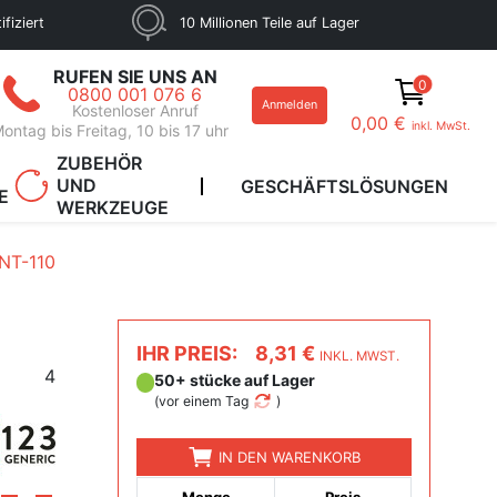
fiziert
10 Millionen Teile auf Lager
RUFEN SIE UNS AN
0
0800 001 076 6
Anmelden
Kostenloser Anruf
0,00 €
inkl. MwSt.
ontag bis Freitag, 10 bis 17 uhr
ZUBEHÖR
UND
GESCHÄFTSLÖSUNGEN
E
WERKZEUGE
INT-110
IHR PREIS:
8,31 €
INKL. MWST.
4
50+ stücke auf Lager
(
vor einem Tag
)
IN DEN WARENKORB