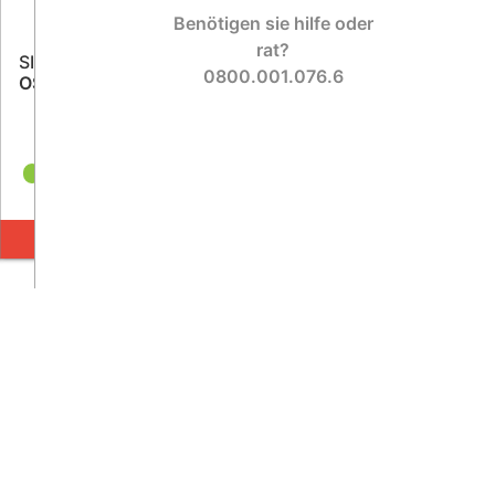
Benötigen sie hilfe oder
rat?
SICHERUNGSRINGZANGE
0800.001.076.6
OS1125BL-CLAS
19,30 €
INKL. MWST.
33 stücke auf Lager
(
vor 3 Tagen
)
IN DEN WARENKORB