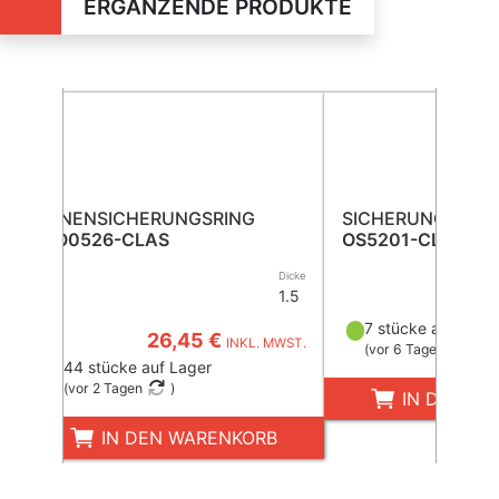
ERGÄNZENDE PRODUKTE
INNENSICHERUNGSRING
SICHERUNGSRIN
CO0526-CLAS
OS5201-CLAS
Dicke
1.5
33,6
7 stücke auf Lage
26,45 €
INKL. MWST.
(
vor 6 Tagen
)
44 stücke auf Lager
(
vor 2 Tagen
)
IN DEN W
IN DEN WARENKORB