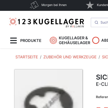
Morgen bei Ihnen
Kunden
KUGELLAGER &
AB
PRODUKTE
GEHÄUSELAGER
STARTSEITE
ZUBEHÖR UND WERKZEUGE
SI
SI
E-CL
Referen