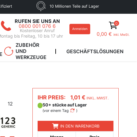
fiziert
10 Millionen Teile auf Lager
RUFEN SIE UNS AN
0
0800 001 076 6
Anmelden
Kostenloser Anruf
0,00 €
inkl. MwSt.
ontag bis Freitag, 10 bis 17 uhr
ZUBEHÖR
UND
GESCHÄFTSLÖSUNGEN
E
WERKZEUGE
IHR PREIS:
1,01 €
INKL. MWST.
12
50+ stücke auf Lager
(
vor einem Tag
)
IN DEN WARENKORB