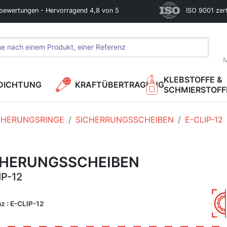
bewertungen - Hervorragend 4,8 von 5
ISO 9001 zerti
M
KLEBSTOFFE &
DICHTUNG
KRAFTÜBERTRAGUNG
SCHMIERSTOFF
CHERUNGSRINGE
SICHERRUNGSSCHEIBEN
E-CLIP-12
CHERUNGSSCHEIBEN
IP-12
z : E-CLIP-12