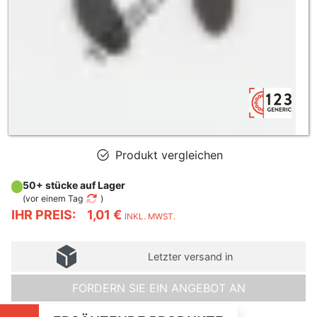
Produkt vergleichen
50+ stücke auf Lager
(
vor einem Tag
)
IHR PREIS:
1,01 €
INKL. MWST.
Letzter versand in
FORDERN SIE EIN ANGEBOT AN