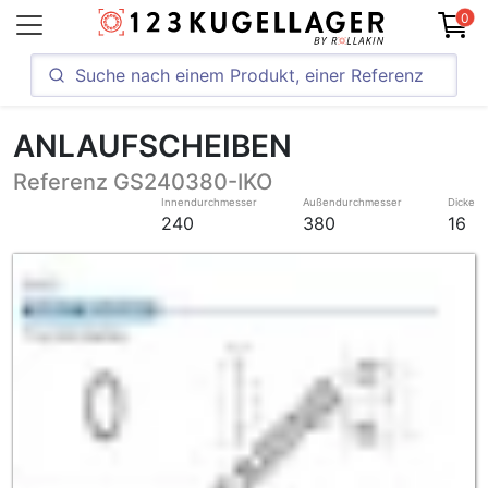
0
ANLAUFSCHEIBEN
Referenz GS240380-IKO
Innendurchmesser
Außendurchmesser
Dicke
240
380
16