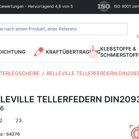
bewertungen - Hervorragend 4,8 von 5
ISO 9001 zerti
M
KLEBSTOFFE &
DICHTUNG
KRAFTÜBERTRAGUNG
SCHMIERSTOFF
TERLEGSCHEIBE
BELLEVILLE TELLERFERDERN DIN209
LEVILLE TELLERFEDERN DIN209
76
2
23
z : S4276