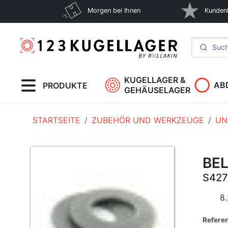
Morgen bei Ihnen
Kunden
KUGELLAGER &
AB
PRODUKTE
GEHÄUSELAGER
STARTSEITE
ZUBEHÖR UND WERKZEUGE
UN
BEL
S42
8.
Referen