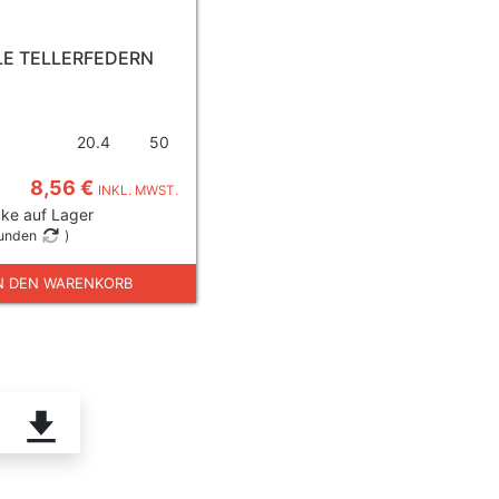
LE TELLERFEDERN
20.4
50
8,56 €
INKL. MWST.
ke auf Lager
tunden
)
N DEN WARENKORB