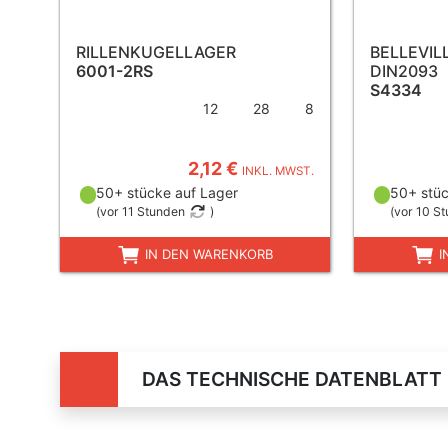
RILLENKUGELLAGER
BELLEVIL
6001-2RS
DIN2093
S4334
12
28
8
2,12 €
INKL. MWST.
50+ stücke auf Lager
50+ stüc
(
vor 11 Stunden
)
(
vor 10 S
IN DEN WARENKORB
I
DAS TECHNISCHE DATENBLATT