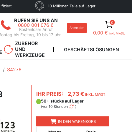
fiziert
10 Millionen Teile auf Lager
RUFEN SIE UNS AN
0
0800 001 076 6
Anmelden
Kostenloser Anruf
0,00 €
inkl. MwSt.
ontag bis Freitag, 10 bis 17 uhr
ZUBEHÖR
UND
GESCHÄFTSLÖSUNGEN
E
WERKZEUGE
3
S4276
3
IHR PREIS:
2,73 €
INKL. MWST.
50+ stücke auf Lager
(
vor 10 Stunden
)
IN DEN WARENKORB