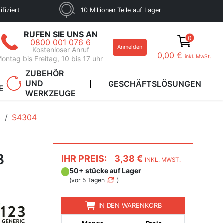
fiziert
10 Millionen Teile auf Lager
RUFEN SIE UNS AN
0
0800 001 076 6
Anmelden
Kostenloser Anruf
0,00 €
inkl. MwSt.
ontag bis Freitag, 10 bis 17 uhr
ZUBEHÖR
UND
GESCHÄFTSLÖSUNGEN
E
WERKZEUGE
3
S4304
3
IHR PREIS:
3,38 €
INKL. MWST.
50+ stücke auf Lager
(
vor 5 Tagen
)
IN DEN WARENKORB