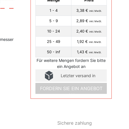
Menge
Preis
1 - 4
3,38 €
inkl. MwSt.
5 - 9
2,89 €
inkl. MwSt.
10 - 24
2,40 €
inkl. MwSt.
hmesser
25 - 49
1,92 €
inkl. MwSt.
50 - inf
1,43 €
inkl. MwSt.
Für weitere Mengen fordern Sie bitte
ein Angebot an
Letzter versand in
FORDERN SIE EIN ANGEBOT
AN
Sichere zahlung