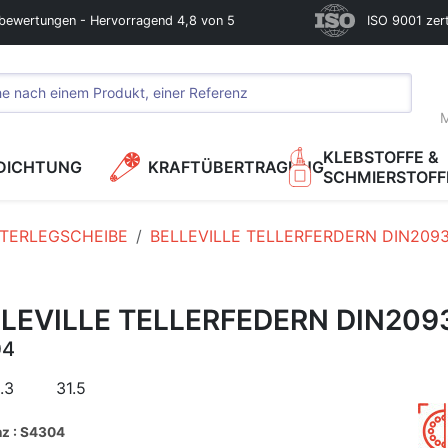
bewertungen - Hervorragend 4,8 von 5
ISO 9001 zerti
M
KLEBSTOFFE &
DICHTUNG
KRAFTÜBERTRAGUNG
SCHMIERSTOFF
TERLEGSCHEIBE
BELLEVILLE TELLERFERDERN DIN209
LEVILLE TELLERFEDERN DIN209
04
.3
31.5
nz : S4304