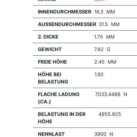
INNENDURCHMESSER
16.3 MM
AUSSENDURCHMESSER
31.5 MM
2. DICKE
1.75 MM
GEWICHT
7.82 G
FREIE HÖHE
2.45 MM
HÖHE BEI
1.92
BELASTUNG
FLACHE LADUNG
7033.4488 N
(CA.)
BELASTUNG IN DER
4955.925
HÖHE
NENNLAST
3900 N