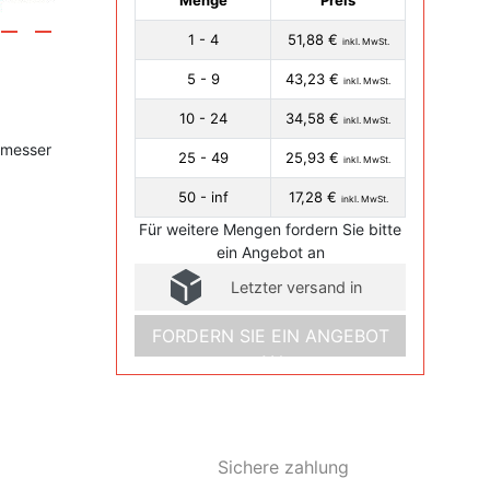
Menge
Preis
1 - 4
51,88 €
inkl. MwSt.
5 - 9
43,23 €
inkl. MwSt.
10 - 24
34,58 €
inkl. MwSt.
hmesser
25 - 49
25,93 €
inkl. MwSt.
50 - inf
17,28 €
inkl. MwSt.
Für weitere Mengen fordern Sie bitte
ein Angebot an
Letzter versand in
FORDERN SIE EIN ANGEBOT
AN
Sichere zahlung