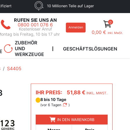
fiziert
10 Millionen Teile auf Lager
RUFEN SIE UNS AN
0
0800 001 076 6
Anmelden
Kostenloser Anruf
0,00 €
inkl. MwSt.
ontag bis Freitag, 10 bis 17 uhr
ZUBEHÖR
UND
GESCHÄFTSLÖSUNGEN
E
WERKZEUGE
3
S4405
3
IHR PREIS:
51,88 €
INKL. MWST.
8 bis 10 Tage
(
vor 6 Tagen
)
IN DEN WARENKORB