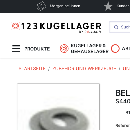
Morgen bei Ihnen
Kunden
KUGELLAGER &
AB
PRODUKTE
GEHÄUSELAGER
STARTSEITE
ZUBEHÖR UND WERKZEUGE
UN
BEL
S44
6
Refere