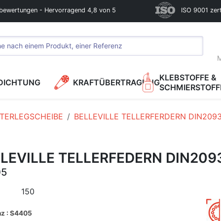
bewertungen - Hervorragend 4,8 von 5
ISO 9001 zerti
M
KLEBSTOFFE &
DICHTUNG
KRAFTÜBERTRAGUNG
SCHMIERSTOFF
TERLEGSCHEIBE
BELLEVILLE TELLERFERDERN DIN209
LEVILLE TELLERFEDERN DIN209
05
1
150
nz : S4405