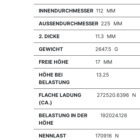
INNENDURCHMESSER
112 MM
AUSSENDURCHMESSER
225 MM
2. DICKE
11.3 MM
GEWICHT
2647.5 G
FREIE HÖHE
17 MM
HÖHE BEI
13.25
BELASTUNG
FLACHE LADUNG
272520.6396 N
(CA.)
BELASTUNG IN DER
192024.126
HÖHE
NENNLAST
170916 N