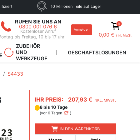
fiziert
10 Millionen Teile auf Lager
RUFEN SIE UNS AN
0
0800 001 076 6
Anmelden
Kostenloser Anruf
0,00 €
inkl. MwSt.
ontag bis Freitag, 10 bis 17 uhr
ZUBEHÖR
UND
GESCHÄFTSLÖSUNGEN
E
WERKZEUGE
3
S4433
3
IHR PREIS:
207,93 €
INKL. MWST.
8 bis 10 Tage
(
vor 6 Tagen
)
IN DEN WARENKORB