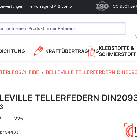
bewertungen - Hervorragend 4,8 von 5
ISO 9001 zerti
M
KLEBSTOFFE &
DICHTUNG
KRAFTÜBERTRAGUNG
SCHMIERSTOFF
TERLEGSCHEIBE
BELLEVILLE TELLERFERDERN DIN209
LEVILLE TELLERFEDERN DIN209
3
2
225
z : S4433