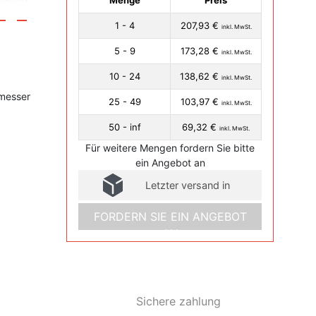
Menge
Preis
1 - 4
207,93 €
inkl. MwSt.
5 - 9
173,28 €
inkl. MwSt.
10 - 24
138,62 €
inkl. MwSt.
hmesser
25 - 49
103,97 €
inkl. MwSt.
50 - inf
69,32 €
inkl. MwSt.
Für weitere Mengen fordern Sie bitte
ein Angebot an
Letzter versand in
FORDERN SIE EIN ANGEBOT
AN
Sichere zahlung