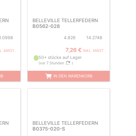
DERN
BELLEVILLE TELLERFEDERN
B0562-028
1.0998
4.826
14.2748
7,26 €
L. MWST.
INKL. MWST.
50+ stücke auf Lager
(
vor 7 Stunden
)
RB
IN DEN WARENKORB
DERN
BELLEVILLE TELLERFEDERN
B0375-020-S