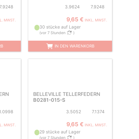
7.9248
3.9624
7.9248
9,65 €
L. MWST.
INKL. MWST.
30 stücke auf Lager
(
vor 7 Stunden
)
RB
IN DEN WARENKORB
DERN
BELLEVILLE TELLERFEDERN
B0281-015-S
1.0998
3.5052
7.1374
9,65 €
L. MWST.
INKL. MWST.
29 stücke auf Lager
(
vor 7 Stunden
)