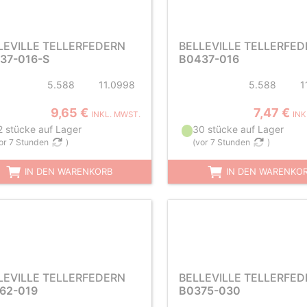
LEVILLE TELLERFEDERN
BELLEVILLE TELLERFE
37-016-S
B0437-016
5.588
11.0998
5.588
1
9,65 €
7,47 €
INKL. MWST.
INK
2 stücke auf Lager
30 stücke auf Lager
or 7 Stunden
)
(
vor 7 Stunden
)
IN DEN WARENKORB
IN DEN WARENKO
LEVILLE TELLERFEDERN
BELLEVILLE TELLERFE
62-019
B0375-030