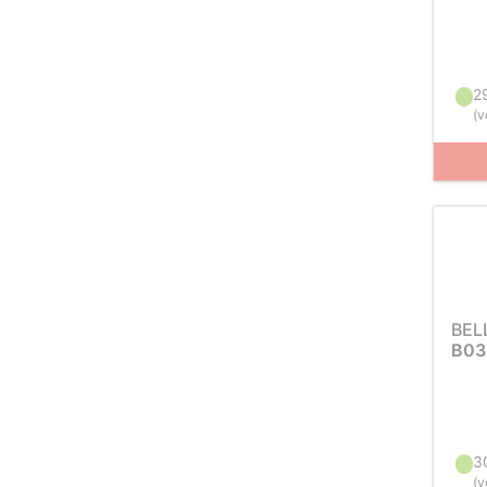
2
(
v
BEL
B03
3
(
v