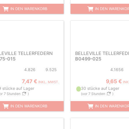
IN DEN WARENKORB
IN DEN WARENKO
LEVILLE TELLERFEDERN
BELLEVILLE TELLERFE
75-015
B0499-025
4.826
9.525
4.1656
7,47 €
9,65 €
INKL. MWST.
INK
9 stücke auf Lager
30 stücke auf Lager
or 7 Stunden
)
(
vor 7 Stunden
)
IN DEN WARENKORB
IN DEN WARENKO