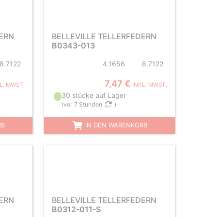
DERN
BELLEVILLE TELLERFEDERN
B0343-013
8.7122
4.1656
8.7122
7,47 €
L. MWST.
INKL. MWST.
30 stücke auf Lager
(
vor 7 Stunden
)
RB
IN DEN WARENKORB
DERN
BELLEVILLE TELLERFEDERN
B0312-011-S