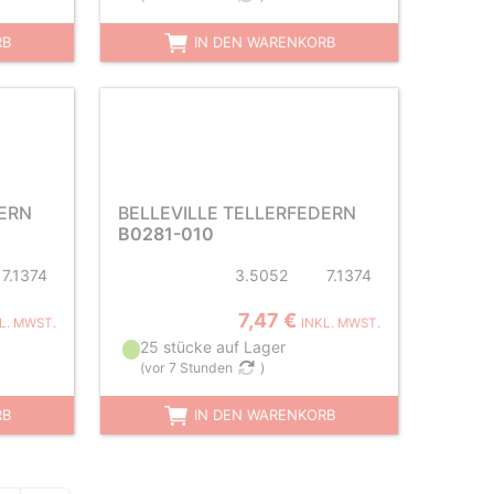
RB
IN DEN WARENKORB
DERN
BELLEVILLE TELLERFEDERN
B0281-010
7.1374
3.5052
7.1374
7,47 €
L. MWST.
INKL. MWST.
25 stücke auf Lager
(
vor 7 Stunden
)
RB
IN DEN WARENKORB