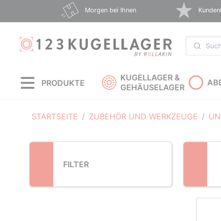
Loading...
Morgen bei Ihnen
Kunden
KUGELLAGER &
AB
PRODUKTE
GEHÄUSELAGER
STARTSEITE
ZUBEHÖR UND WERKZEUGE
UN
FILTER