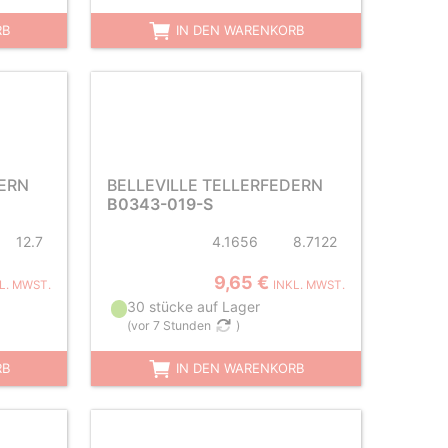
RB
IN DEN WARENKORB
DERN
BELLEVILLE TELLERFEDERN
B0343-019-S
12.7
4.1656
8.7122
9,65 €
L. MWST.
INKL. MWST.
30 stücke auf Lager
(
vor 7 Stunden
)
RB
IN DEN WARENKORB