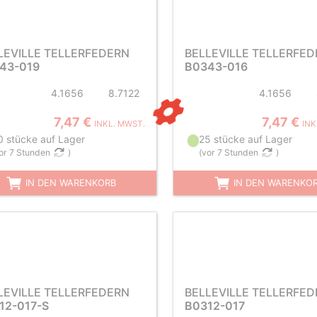
LEVILLE TELLERFEDERN
BELLEVILLE TELLERFE
43-019
B0343-016
4.1656
8.7122
4.1656
7,47 €
7,47 €
INKL. MWST.
INK
0 stücke auf Lager
25 stücke auf Lager
or 7 Stunden
)
(
vor 7 Stunden
)
IN DEN WARENKORB
IN DEN WARENKO
LEVILLE TELLERFEDERN
BELLEVILLE TELLERFE
12-017-S
B0312-017