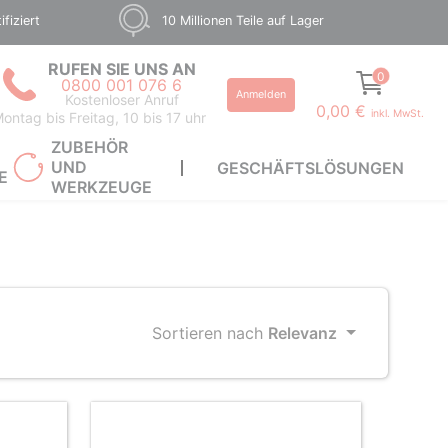
fiziert
10 Millionen Teile auf Lager
RUFEN SIE UNS AN
0
0800 001 076 6
Anmelden
Kostenloser Anruf
0,00 €
inkl. MwSt.
ontag bis Freitag, 10 bis 17 uhr
ZUBEHÖR
UND
GESCHÄFTSLÖSUNGEN
E
WERKZEUGE
Sortieren nach
Relevanz