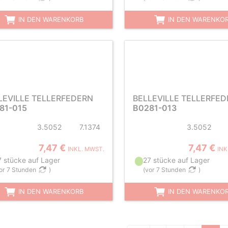
IN DEN WARENKORB
IN DEN WARENKO
LEVILLE TELLERFEDERN
BELLEVILLE TELLERFE
81-015
B0281-013
3.5052
7.1374
3.5052
7,47 €
7,47 €
INKL. MWST.
INK
7 stücke auf Lager
27 stücke auf Lager
or 7 Stunden
)
(
vor 7 Stunden
)
IN DEN WARENKORB
IN DEN WARENKO