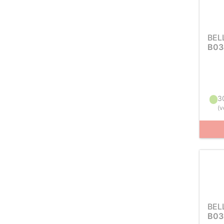
BEL
B03
3
(
v
BEL
B03