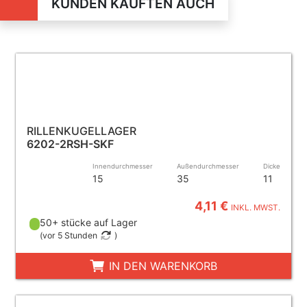
KUNDEN KAUFTEN AUCH
RILLENKUGELLAGER
6202-2RSH-SKF
Innendurchmesser
Außendurchmesser
Dicke
15
35
11
4,11 €
INKL. MWST.
50+ stücke auf Lager
(
vor 5 Stunden
)
IN DEN WARENKORB