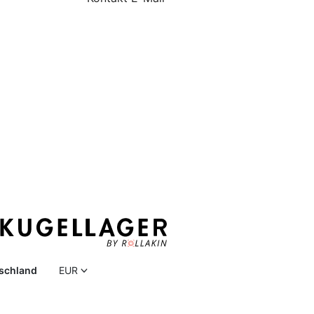
schland
EUR