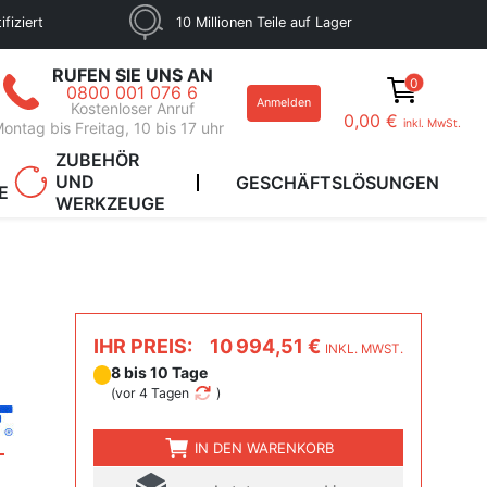
fiziert
10 Millionen Teile auf Lager
RUFEN SIE UNS AN
0
0800 001 076 6
Anmelden
Kostenloser Anruf
0,00 €
inkl. MwSt.
ontag bis Freitag, 10 bis 17 uhr
ZUBEHÖR
UND
GESCHÄFTSLÖSUNGEN
E
WERKZEUGE
IHR PREIS:
10 994,51 €
INKL. MWST.
8 bis 10 Tage
(
vor 4 Tagen
)
IN DEN WARENKORB