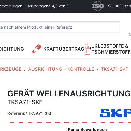
bewertungen - Hervorragend 4,8 von 5
ISO 9001 zerti
M
KLEBSTOFFE &
DICHTUNG
KRAFTÜBERTRAGUNG
SCHMIERSTOFF
RKZEUGE
AUSRICHTUNG - KONTROLLE
TKSA71-SKF
GERÄT WELLENAUSRICHTUNG
TKSA71-SKF
Referenz : TKSA71-SKF