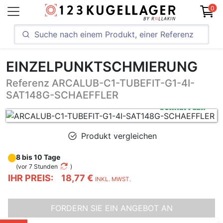
0
EINZELPUNKTSCHMIERUNG
Referenz ARCALUB-C1-TUBEFIT-G1-4I-
SAT148G-SCHAEFFLER
Produkt vergleichen
8 bis 10 Tage
(
vor 7 Stunden
)
IHR PREIS:
18,77 €
INKL. MWST.
FORDERN SIE EIN ANGEBOT AN