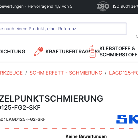
bewertungen - Hervorragend 4,8 von 5
ISO 9001 zerti
M
KLEBSTOFFE &
DICHTUNG
KRAFTÜBERTRAGUNG
SCHMIERSTOFF
RKZEUGE
SCHMIERFETT - SCHMIERUNG
LAGD125-F
NZELPUNKTSCHMIERUNG
125-FG2-SKF
nz : LAGD125-FG2-SKF