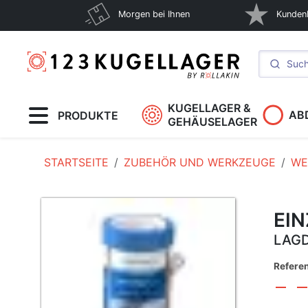
Morgen bei Ihnen
Kunden
KUGELLAGER &
AB
PRODUKTE
GEHÄUSELAGER
STARTSEITE
ZUBEHÖR UND WERKZEUGE
WE
EI
LAGD
Refere