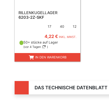
RILLENKUGELLAGER
6203-2Z-SKF
17
40
12
4,22 €
INKL. MWST.
50+ stücke auf Lager
(
vor 4 Tagen
)
IN DEN WARENKORB
DAS TECHNISCHE DATENBLATT