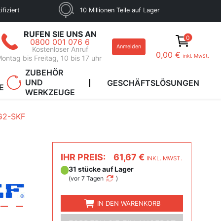
fiziert
10 Millionen Teile auf Lager
RUFEN SIE UNS AN
0
0800 001 076 6
Anmelden
Kostenloser Anruf
0,00 €
inkl. MwSt.
ontag bis Freitag, 10 bis 17 uhr
ZUBEHÖR
UND
GESCHÄFTSLÖSUNGEN
E
WERKZEUGE
G2-SKF
IHR PREIS:
61,67 €
INKL. MWST.
31 stücke auf Lager
(
vor 7 Tagen
)
IN DEN WARENKORB