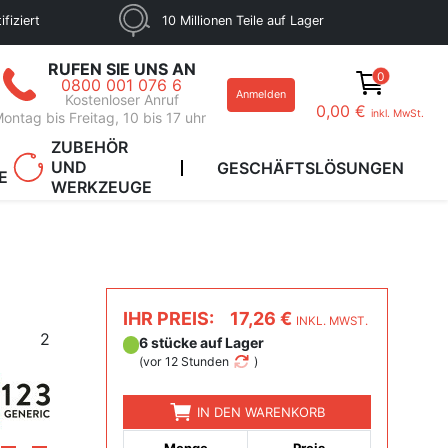
fiziert
10 Millionen Teile auf Lager
RUFEN SIE UNS AN
0
0800 001 076 6
Anmelden
Kostenloser Anruf
0,00 €
inkl. MwSt.
ontag bis Freitag, 10 bis 17 uhr
ZUBEHÖR
UND
GESCHÄFTSLÖSUNGEN
E
WERKZEUGE
IHR PREIS:
17,26 €
INKL. MWST.
2
6 stücke auf Lager
(
vor 12 Stunden
)
IN DEN WARENKORB