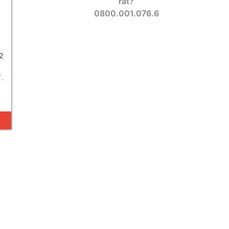
rat?
0800.001.076.6
2
.