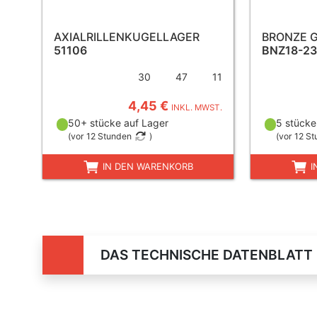
AXIALRILLENKUGELLAGER
BRONZE G
51106
BNZ18-23
30
47
11
4,45 €
INKL. MWST.
50+ stücke auf Lager
5 stücke
(
vor 12 Stunden
)
(
vor 12 S
IN DEN WARENKORB
I
DAS TECHNISCHE DATENBLATT