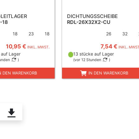
LEITLAGER
DICHTUNGSSCHEIBE
-18
RDL-26X32X2-CU
18
23
18
26
32
10,95 €
7,54 €
INKL. MWST.
INKL. MWST
 auf Lager
13 stücke auf Lager
tunden
)
(
vor 12 Stunden
)
N DEN WARENKORB
IN DEN WARENKORB