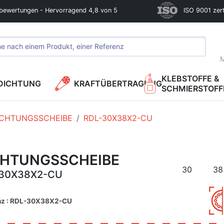
bewertungen - Hervorragend 4,8 von 5
ISO 9001 zerti
M
KLEBSTOFFE &
DICHTUNG
KRAFTÜBERTRAGUNG
SCHMIERSTOFF
ICHTUNGSSCHEIBE
RDL-30X38X2-CU
CHTUNGSSCHEIBE
30
38
30X38X2-CU
nz : RDL-30X38X2-CU