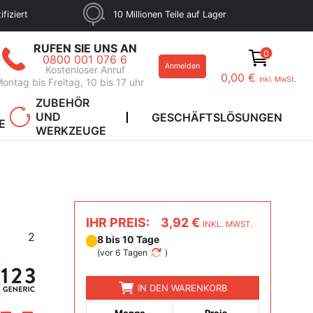
fiziert
10 Millionen Teile auf Lager
RUFEN SIE UNS AN
0
0800 001 076 6
Anmelden
Kostenloser Anruf
0,00 €
inkl. MwSt.
ontag bis Freitag, 10 bis 17 uhr
ZUBEHÖR
UND
GESCHÄFTSLÖSUNGEN
E
WERKZEUGE
IHR PREIS:
3,92 €
INKL. MWST.
2
8 bis 10 Tage
(
vor 6 Tagen
)
IN DEN WARENKORB