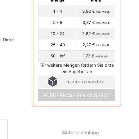
Menge
Preis
1 - 4
3,92 €
inkl. MwSt.
5 - 9
3,37 €
inkl. MwSt.
10 - 24
2,82 €
inkl. MwSt.
e Dicke
25 - 49
2,27 €
inkl. MwSt.
50 - inf
1,73 €
inkl. MwSt.
Für weitere Mengen fordern Sie bitte
ein Angebot an
Letzter versand in
FORDERN SIE EIN ANGEBOT
AN
Sichere zahlung