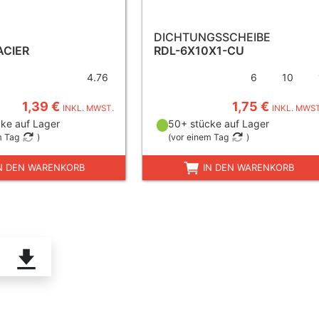
DICHTUNGSSCHEIBE
ACIER
RDL-6X10X1-CU
4.76
6
10
1,39 €
1,75 €
INKL. MWST.
INKL. MWST
ke auf Lager
50+ stücke auf Lager
m Tag
)
(
vor einem Tag
)
N DEN WARENKORB
IN DEN WARENKORB