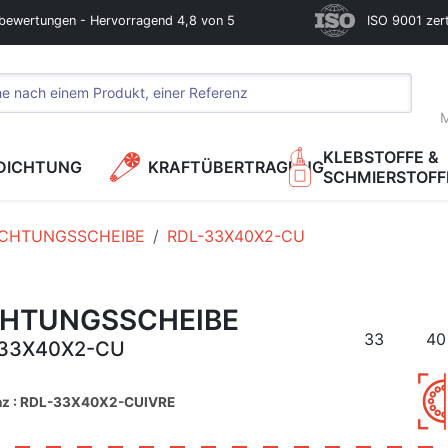
bewertungen - Hervorragend 4,8 von 5
ISO 9001 zerti
M
KLEBSTOFFE &
DICHTUNG
KRAFTÜBERTRAGUNG
SCHMIERSTOFF
ICHTUNGSSCHEIBE
RDL-33X40X2-CU
CHTUNGSSCHEIBE
33
40
33X40X2-CU
nz : RDL-33X40X2-CUIVRE