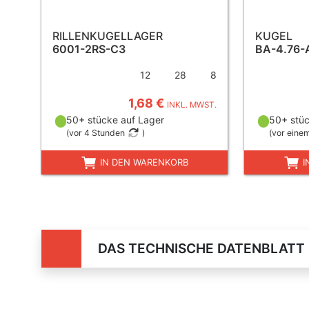
RILLENKUGELLAGER
KUGEL
6001-2RS-C3
BA-4.76-
12
28
8
1,68 €
INKL. MWST.
50+ stücke auf Lager
50+ stüc
(
vor 4 Stunden
)
(
vor eine
IN DEN WARENKORB
I
DAS TECHNISCHE DATENBLATT