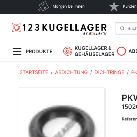
Morgen bei Ihnen
Kunden
KUGELLAGER &
AB
PRODUKTE
GEHÄUSELAGER
STARTSEITE
ABDICHTUNG
DICHTRINGE
P
PK
150
Refere