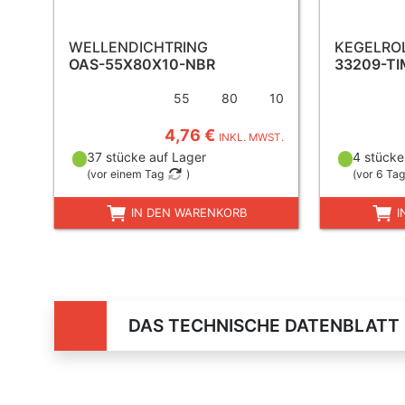
WELLENDICHTRING
KEGELRO
OAS-55X80X10-NBR
33209-T
55
80
10
4,76 €
INKL. MWST.
37 stücke auf Lager
4 stücke
(
vor einem Tag
)
(
vor 6 Ta
IN DEN WARENKORB
I
DAS TECHNISCHE DATENBLATT