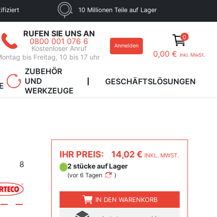
fiziert
10 Millionen Teile auf Lager
RUFEN SIE UNS AN
0
0800 001 076 6
Anmelden
Kostenloser Anruf
0,00 €
inkl. MwSt.
ontag bis Freitag, 10 bis 17 uhr
ZUBEHÖR
UND
GESCHÄFTSLÖSUNGEN
E
WERKZEUGE
IHR PREIS:
14,02 €
INKL. MWST.
8
2 stücke auf Lager
(
vor 6 Tagen
)
IN DEN WARENKORB