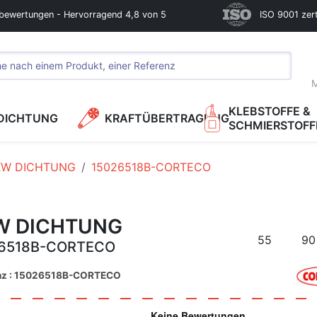
bewertungen - Hervorragend 4,8 von 5
ISO 9001 zerti
M
KLEBSTOFFE &
DICHTUNG
KRAFTÜBERTRAGUNG
SCHMIERSTOFF
KW DICHTUNG
15026518B-CORTECO
W DICHTUNG
55
90
26518B-CORTECO
nz : 15026518B-CORTECO