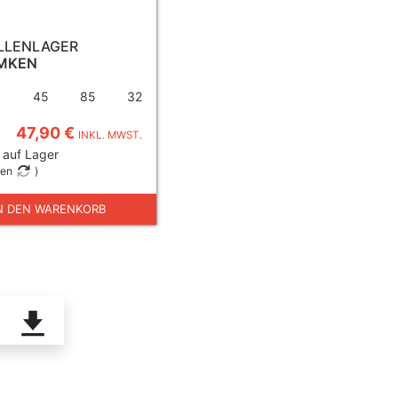
LLENLAGER
IMKEN
45
85
32
47,90 €
INKL. MWST.
 auf Lager
gen
)
N DEN WARENKORB