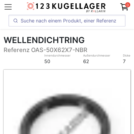
0
WELLENDICHTRING
Referenz OAS-50X62X7-NBR
Innendurchmesser
Außendurchmesser
Dicke
50
62
7