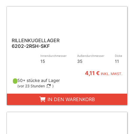
RILLENKUGELLAGER
6202-2RSH-SKF
Innendurchmesser
Außendurchmesser
Dicke
15
35
11
4,11 €
INKL. MWST.
50+ stücke auf Lager
(
vor 23 Stunden
)
IN DEN WARENKORB