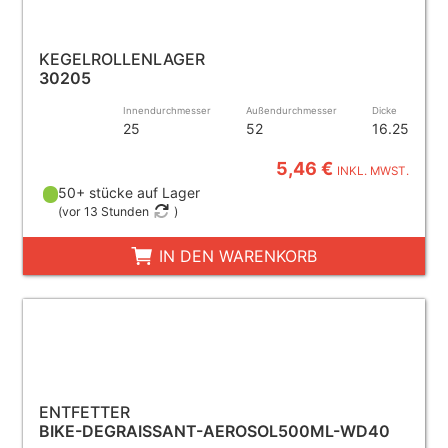
KEGELROLLENLAGER
30205
Innendurchmesser
Außendurchmesser
Dicke
25
52
16.25
5,46 €
INKL. MWST.
50+ stücke auf Lager
(
vor 13 Stunden
)
IN DEN WARENKORB
ENTFETTER
BIKE-DEGRAISSANT-AEROSOL500ML-WD40