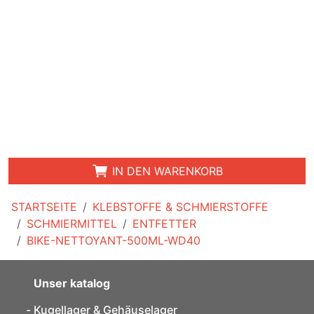
IN DEN WARENKORB
STARTSEITE
KLEBSTOFFE & SCHMIERSTOFFE
SCHMIERMITTEL
ENTFETTER
BIKE-NETTOYANT-500ML-WD40
Unser katalog
Kugellager & Gehäuselager