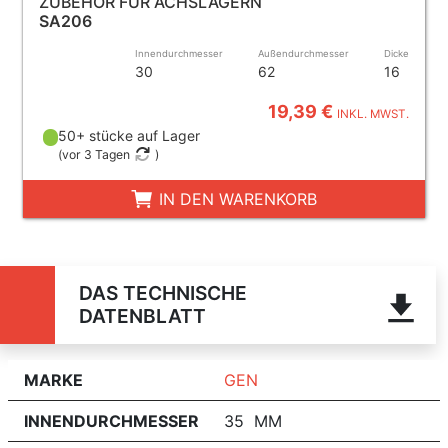
ZUBEHÖR FÜR ACHSLAGERN
SA206
Innendurchmesser
Außendurchmesser
Dicke
30
62
16
19,39 €
INKL. MWST.
50+ stücke auf Lager
(
vor 3 Tagen
)
IN DEN WARENKORB
DAS TECHNISCHE
DATENBLATT
MARKE
GEN
INNENDURCHMESSER
35 MM