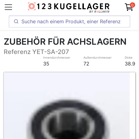
0
ZUBEHÖR FÜR ACHSLAGERN
Referenz YET-SA-207
Innendurchmesser
Außendurchmesser
Dicke
35
72
38.9