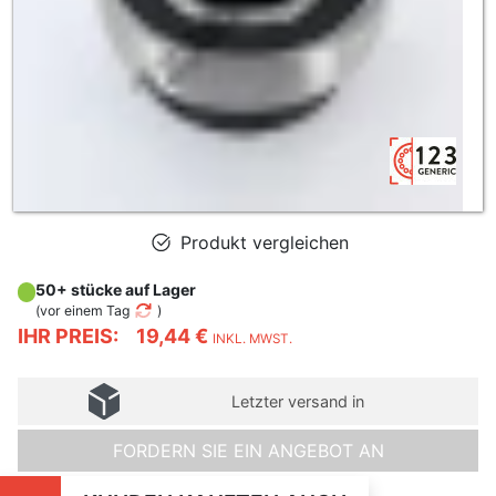
Produkt vergleichen
50+ stücke auf Lager
(
vor einem Tag
)
IHR PREIS:
19,44 €
INKL. MWST.
Letzter versand in
FORDERN SIE EIN ANGEBOT AN