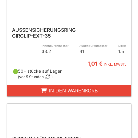
AUSSENSICHERUNGSRING
CIRCLIP-EXT-35
Innendurchmesser
Außendurchmesser
Dicke
33.2
41
1.5
1,01 €
INKL. MWST.
50+ stücke auf Lager
(
vor 5 Stunden
)
IN DEN WARENKORB