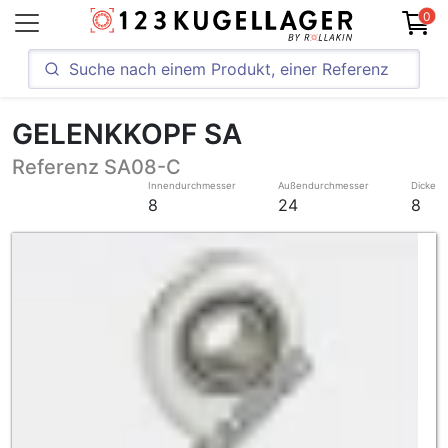
0
GELENKKOPF SA
Referenz SA08-C
Innendurchmesser
Außendurchmesser
Dicke
8
24
8