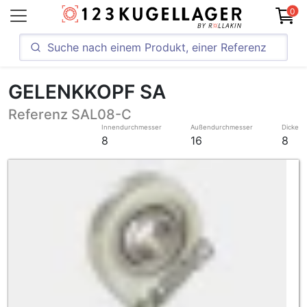
0
GELENKKOPF SA
Referenz SAL08-C
Innendurchmesser
Außendurchmesser
Dicke
8
16
8