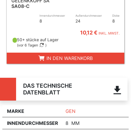
GELENKKOPF SA
SA08-C
Innendurchmesser
Außendurchmesser
Dicke
8
24
8
10,12 €
INKL. MWST.
50+ stücke auf Lager
(
vor 6 Tagen
)
IN DEN WARENKORB
DAS TECHNISCHE
DATENBLATT
MARKE
GEN
INNENDURCHMESSER
8 MM