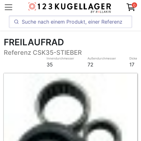
0
FREILAUFRAD
Referenz CSK35-STIEBER
Innendurchmesser
Außendurchmesser
Dicke
35
72
17