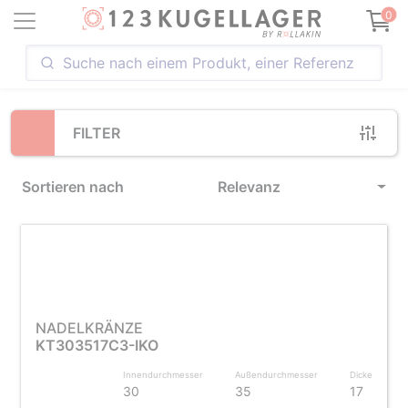
Loading...
0
FILTER
Sortieren nach
Relevanz
NADELKRÄNZE
KT303517C3-IKO
Innendurchmesser
Außendurchmesser
Dicke
30
35
17