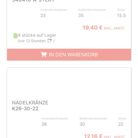
Innendurchmesser
Außendurchmesser
Dicke
23
35
15.5
19,40 €
INKL. MWST.
4 stücke auf Lager
(
vor 12 Stunden
)
IN DEN WARENKORB
NADELKRÄNZE
K26-30-22
Innendurchmesser
Außendurchmesser
Dicke
26
30
22
12,16 €
INKL. MWST.