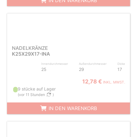
IN DEN WARENKORB
NADELKRÄNZE
K25X29X17-INA
Innendurchmesser
Außendurchmesser
Dicke
25
29
17
12,78 €
INKL. MWST.
9 stücke auf Lager
(
vor 11 Stunden
)
IN DEN WARENKORB