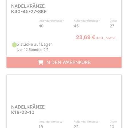
NADELKRÄNZE
K40-45-27-SKF
Innendurchmesser
Außendurchmesser
Dicke
40
45
27
23,69 €
INKL. MWST.
5 stücke auf Lager
(
vor 12 Stunden
)
IN DEN WARENKORB
NADELKRÄNZE
K18-22-10
Innendurchmesser
Außendurchmesser
Dicke
18
22
10