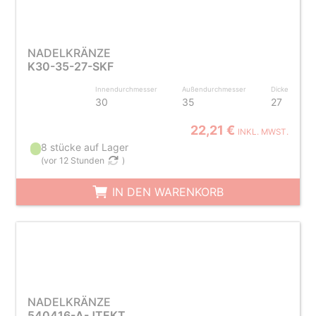
NADELKRÄNZE
K30-35-27-SKF
Innendurchmesser
Außendurchmesser
Dicke
30
35
27
22,21 €
INKL. MWST.
8 stücke auf Lager
(
vor 12 Stunden
)
IN DEN WARENKORB
NADELKRÄNZE
540416-A-JTEKT