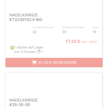
NADELKRÄNZE
KT223015C3-IKO
Innendurchmesser
Außendurchmesser
Dicke
22
30
15
17,22 €
INKL. MWST.
1 stücke auf Lager
(
vor 12 Stunden
)
IN DEN WARENKORB
NADELKRÄNZE
K25-35-30