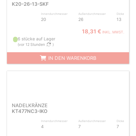
K20-26-13-SKF
Innendurchmesser
Außendurchmesser
Dicke
20
26
13
18,31 €
INKL. MWST.
6 stücke auf Lager
(
vor 12 Stunden
)
IN DEN WARENKORB
NADELKRÄNZE
KT477NC3-IKO
Innendurchmesser
Außendurchmesser
Dicke
4
7
7