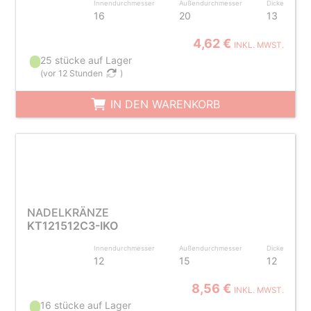
Innendurchmesser
Außendurchmesser
Dicke
16
20
13
4,62 €
INKL. MWST.
25 stücke auf Lager
(
vor 12 Stunden
)
IN DEN WARENKORB
NADELKRÄNZE
KT121512C3-IKO
Innendurchmesser
Außendurchmesser
Dicke
12
15
12
8,56 €
INKL. MWST.
16 stücke auf Lager