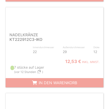
NADELKRÄNZE
KT222912C3-IKO
Innendurchmesser
Außendurchmesser
Dicke
22
29
12
12,53 €
INKL. MWST.
7 stücke auf Lager
(
vor 12 Stunden
)
IN DEN WARENKORB