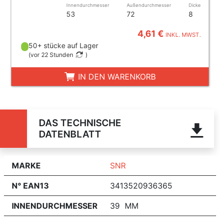
Innendurchmesser
Außendurchmesser
Dicke
53
72
8
4,61 €
INKL. MWST.
50+ stücke auf Lager
(
vor 22 Stunden
)
IN DEN WARENKORB
DAS TECHNISCHE
DATENBLATT
MARKE
SNR
N° EAN13
3413520936365
INNENDURCHMESSER
39 MM