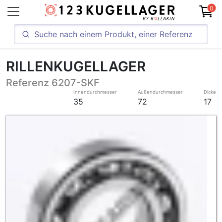
0
RILLENKUGELLAGER
Referenz 6207-SKF
Innendurchmesser
Außendurchmesser
Dicke
35
72
17