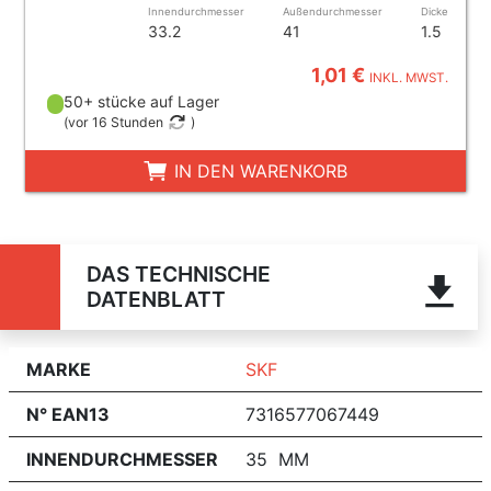
Innendurchmesser
Außendurchmesser
Dicke
33.2
41
1.5
1,01 €
INKL. MWST.
50+ stücke auf Lager
(
vor 16 Stunden
)
IN DEN WARENKORB
DAS TECHNISCHE
DATENBLATT
MARKE
SKF
N° EAN13
7316577067449
INNENDURCHMESSER
35 MM