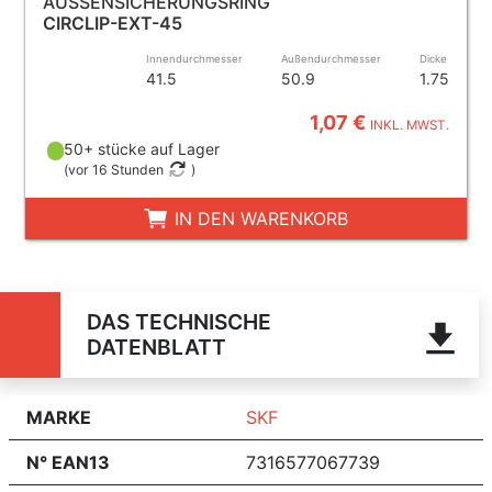
AUSSENSICHERUNGSRING
CIRCLIP-EXT-45
Innendurchmesser
Außendurchmesser
Dicke
41.5
50.9
1.75
1,07 €
INKL. MWST.
50+ stücke auf Lager
(
vor 16 Stunden
)
IN DEN WARENKORB
DAS TECHNISCHE
DATENBLATT
MARKE
SKF
N° EAN13
7316577067739