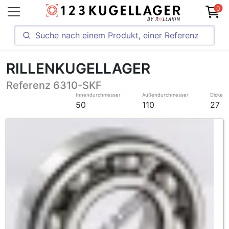
0
RILLENKUGELLAGER
Referenz 6310-SKF
Innendurchmesser
Außendurchmesser
Dicke
50
110
27