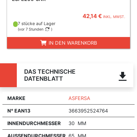
42,14 €
INKL. MWST.
7 stücke auf Lager
(
vor 7 Stunden
)
IN DEN WARENKORB
DAS TECHNISCHE
DATENBLATT
MARKE
ASFERSA
N° EAN13
3663952524764
INNENDURCHMESSER
30 MM
AUSSENDURCHMESSER
65 MM