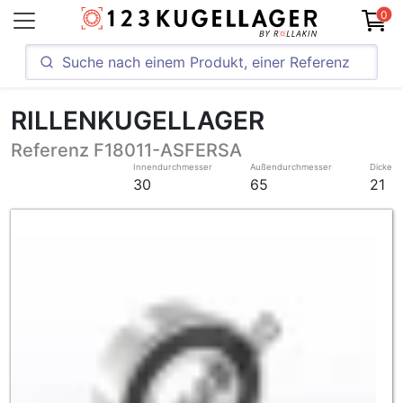
0
RILLENKUGELLAGER
Referenz F18011-ASFERSA
Innendurchmesser
Außendurchmesser
Dicke
30
65
21