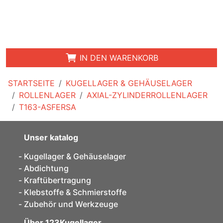
IN DEN WARENKORB
STARTSEITE
KUGELLAGER & GEHÄUSELAGER
ROLLENLAGER
AXIAL-ZYLINDERROLLENLAGER
T163-ASFERSA
Unser katalog
Kugellager & Gehäuselager
Abdichtung
Kraftübertragung
Klebstoffe & Schmierstoffe
Zubehör und Werkzeuge
Über 123Kugellager