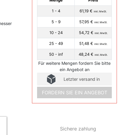
Menge
Preis
1 - 4
61,19 €
inkl. MwSt.
5 - 9
57,95 €
messer
inkl. MwSt.
10 - 24
54,72 €
inkl. MwSt.
25 - 49
51,48 €
inkl. MwSt.
50 - inf
48,24 €
inkl. MwSt.
Für weitere Mengen fordern Sie bitte
ein Angebot an
Letzter versand in
FORDERN SIE EIN ANGEBOT
AN
Sichere zahlung