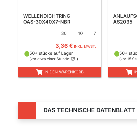
WELLENDICHTRING
ANLAUFS
OAS-30X40X7-NBR
AS2035
30
40
7
3,36 €
INKL. MWST.
50+ stücke auf Lager
50+ stüc
(
vor etwa einer Stunde
)
(
vor 15 S
IN DEN WARENKORB
I
DAS TECHNISCHE DATENBLATT