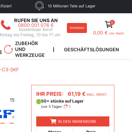
fiziert
10 Millionen Teile auf Lager
RUFEN SIE UNS AN
0
0800 001 076 6
Anmelden
Kostenloser Anruf
0,00 €
inkl. MwSt.
ontag bis Freitag, 10 bis 17 uhr
ZUBEHÖR
UND
GESCHÄFTSLÖSUNGEN
E
WERKZEUGE
-C3-SKF
IHR PREIS:
61,19 €
INKL. MWST.
15
50+ stücke auf Lager
(
vor 5 Tagen
)
IN DEN WARENKORB