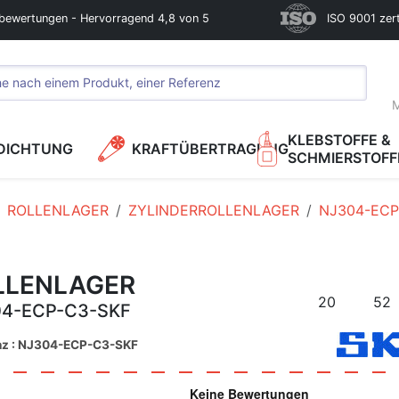
bewertungen - Hervorragend 4,8 von 5
ISO 9001 zerti
M
KLEBSTOFFE &
DICHTUNG
KRAFTÜBERTRAGUNG
SCHMIERSTOFF
ROLLENLAGER
ZYLINDERROLLENLAGER
NJ304-ECP
LLENLAGER
20
52
4-ECP-C3-SKF
nz : NJ304-ECP-C3-SKF