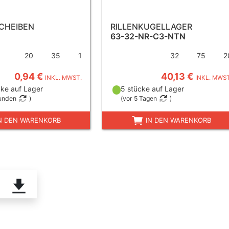
CHEIBEN
RILLENKUGELLAGER
63-32-NR-C3-NTN
20
35
1
32
75
2
0,94 €
40,13 €
INKL. MWST.
INKL. MWST
ke auf Lager
5 stücke auf Lager
tunden
)
(
vor 5 Tagen
)
N DEN WARENKORB
IN DEN WARENKORB