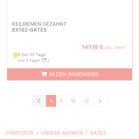
KEILRIEMEN GEZAHNT
BX162-GATES
147,18 €
INKL. MWST.
8 bis 10 Tage
(
vor 5 Tagen
)
IN DEN WARENKORB
1
5
10
12
STARTSEITE
UNSERE MARKEN
GATES