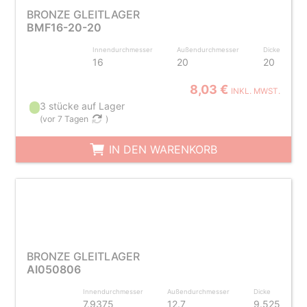
BRONZE GLEITLAGER
BMF16-20-20
Innendurchmesser
Außendurchmesser
Dicke
16
20
20
8,03 €
INKL. MWST.
3 stücke auf Lager
(
vor 7 Tagen
)
IN DEN WARENKORB
BRONZE GLEITLAGER
AI050806
Innendurchmesser
Außendurchmesser
Dicke
7.9375
12.7
9.525