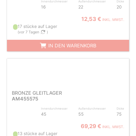
Innendurchmesser
Außendurchmesser
Dicke
16
22
20
12,53 €
INKL. MWST.
17 stücke auf Lager
(
vor 7 Tagen
)
IN DEN WARENKORB
BRONZE GLEITLAGER
AM455575
Innendurchmesser
Außendurchmesser
Dicke
45
55
75
69,29 €
INKL. MWST.
13 stücke auf Lager