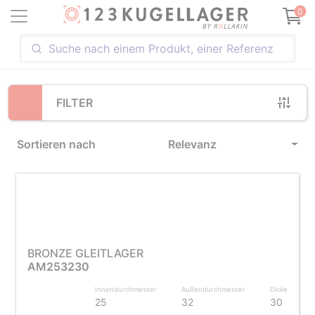
Loading...
0
FILTER
Sortieren nach
Relevanz
BRONZE GLEITLAGER
AM253230
Innendurchmesser
Außendurchmesser
Dicke
25
32
30