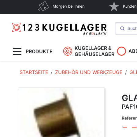
Morgen bei Ihnen
Kunden
KUGELLAGER &
AB
PRODUKTE
GEHÄUSELAGER
STARTSEITE
ZUBEHÖR UND WERKZEUGE
GL
GLA
PAF1
Refere