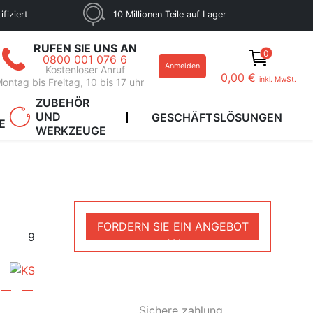
fiziert
10 Millionen Teile auf Lager
RUFEN SIE UNS AN
0
0800 001 076 6
Anmelden
Kostenloser Anruf
0,00 €
inkl. MwSt.
ontag bis Freitag, 10 bis 17 uhr
ZUBEHÖR
UND
GESCHÄFTSLÖSUNGEN
E
WERKZEUGE
FORDERN SIE EIN ANGEBOT
9
AN
Sichere zahlung