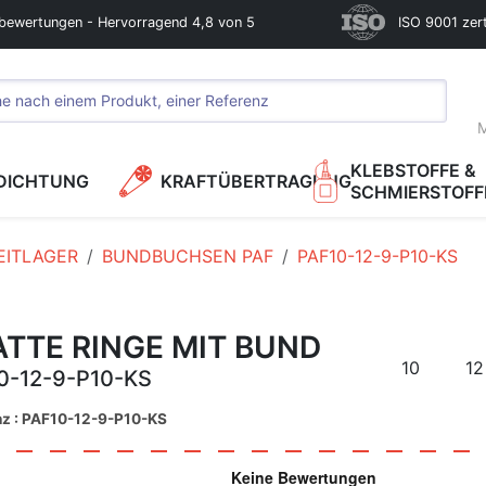
bewertungen - Hervorragend 4,8 von 5
ISO 9001 zerti
M
KLEBSTOFFE &
DICHTUNG
KRAFTÜBERTRAGUNG
SCHMIERSTOFF
EITLAGER
BUNDBUCHSEN PAF
PAF10-12-9-P10-KS
TTE RINGE MIT BUND
10
12
0-12-9-P10-KS
nz : PAF10-12-9-P10-KS