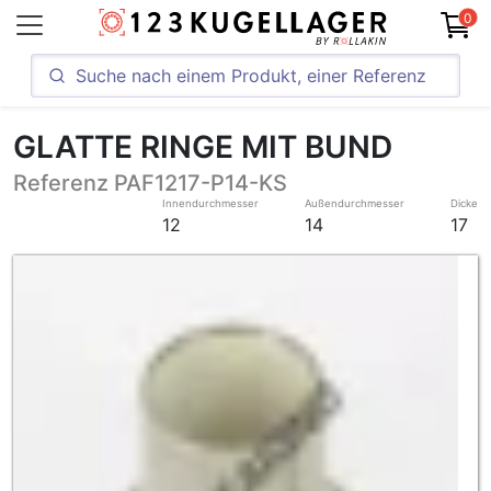
0
GLATTE RINGE MIT BUND
Referenz PAF1217-P14-KS
Innendurchmesser
Außendurchmesser
Dicke
12
14
17