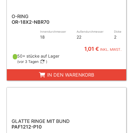
O-RING
OR-18X2-NBR70
Innendurchmesser
Außendurchmesser
Dicke
18
22
2
1,01 €
INKL. MWST.
50+ stücke auf Lager
(
vor 3 Tagen
)
IN DEN WARENKORB
GLATTE RINGE MIT BUND
PAF1212-P10