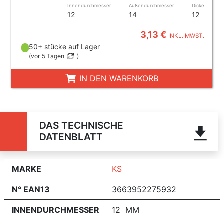
Innendurchmesser
Außendurchmesser
Dicke
12
14
12
3,13 €
INKL. MWST.
50+ stücke auf Lager
(
vor 5 Tagen
)
IN DEN WARENKORB
DAS TECHNISCHE
DATENBLATT
MARKE
KS
N° EAN13
3663952275932
INNENDURCHMESSER
12 MM