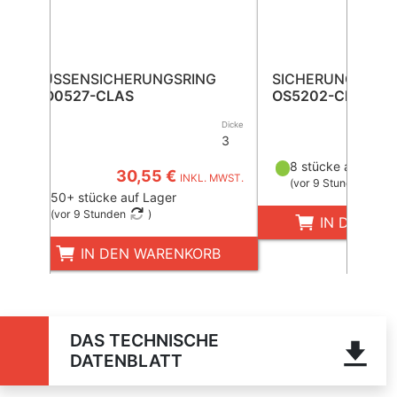
AUSSENSICHERUNGSRING
SICHERUNGSRIN
CO0527-CLAS
OS5202-CLAS
Dicke
3
35,6
8 stücke auf Lage
30,55 €
INKL. MWST.
(
vor 9 Stunden
)
50+ stücke auf Lager
(
vor 9 Stunden
)
IN DEN W
IN DEN WARENKORB
DAS TECHNISCHE
DATENBLATT