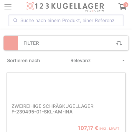
Loading...
0
FILTER
Sortieren nach
Relevanz
ZWEIREIHIGE SCHRÄGKUGELLAGER
F-239495-01-SKL-AM-INA
107,17 €
INKL. MWST.