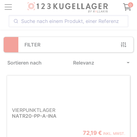
Loading...
0
FILTER
Sortieren nach
Relevanz
VIERPUNKTLAGER
NATR20-PP-A-INA
72,19 €
INKL. MWST.